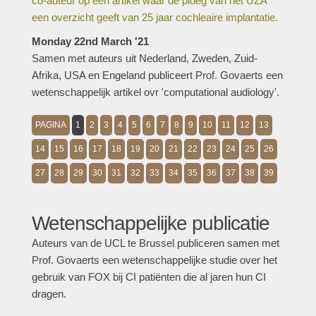
co-auteur op een artikel waar de ploeg van het UZA
een overzicht geeft van 25 jaar cochleaire implantatie.
Monday 22nd March '21
Samen met auteurs uit Nederland, Zweden, Zuid-
Afrika, USA en Engeland publiceert Prof. Govaerts een
wetenschappelijk artikel ovr 'computational audiology'.
PAGINA
1
2
3
4
5
6
7
8
9
10
11
12
13
14
15
16
17
18
19
20
21
22
23
24
25
26
27
28
29
30
31
32
33
34
35
36
37
38
39
Wetenschappelijke publicatie
Auteurs van de UCL te Brussel publiceren samen met
Prof. Govaerts een wetenschappelijke studie over het
gebruik van FOX bij CI patiënten die al jaren hun CI
dragen.