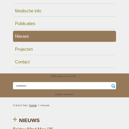
Medische info
Publicaties
Nieuws
Projecten
Contact
27/03
Auteurs van het UZA ..
English information
U bent hier:
home
> nieuws
NIEUWS